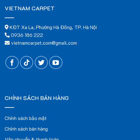
VIETNAM CARPET
KĐT Xa La, Phường Hà Đông, TP. Hà Nội
0936 186 222
vietnamcarpet.com@gmail.com
Lợi ích vượt trội
CHÍNH SÁCH BÁN HÀNG
Tăng tính thẩm mỹ:
Thiết kế hiện đại, màu sắc đa dạng,
tạo điểm nhấn cho không gian.
Chính sách bảo mật
Độ bền cao:
Chất liệu cao cấp, cấu trúc chắc chắn, chịu
Chính sách bán hàng
được ma sát và mài mòn.
Vận chuyển & thanh toán