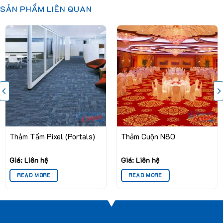
Mật độ mũi khâu:
10 mũi/inch
SẢN PHẨM LIÊN QUAN
Chiều cao sợi:
Trung bình 4mm±0.5mm
Kiểu dáng:
Vòng lặp đa mức (multi-level loop)
Bảng màu đa dạng
Thảm tấm Glitter được cung cấp với nhiều màu sắc và họa
tiết khác nhau, giúp bạn dễ dàng lựa chọn để phù hợp với mọi
phong cách nội thất. Từ những tông màu trung tính, nhẹ nhàng
đến những gam màu tươi sáng, nổi bật, thảm tấm Glitter đều
đáp ứng được mọi nhu cầu của khách hàng.
Thảm Tấm Pixel (Portals)
Thảm Cuộn N80
Giá: Liên hệ
Giá: Liên hệ
READ MORE
READ MORE