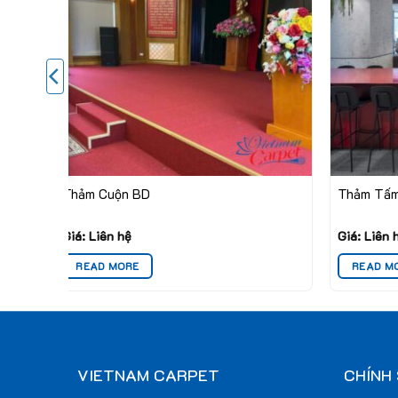
Thảm Cuộn BD
Thảm Tấm
Giá: Liên hệ
Giá: Liên 
READ MORE
READ M
VIETNAM CARPET
CHÍNH