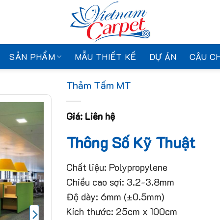
SẢN PHẨM
MẪU THIẾT KẾ
DỰ ÁN
CÂU C
Thảm Tấm MT
Giá: Liên hệ
Thông Số Kỹ Thuật
Chất liệu: Polypropylene
Chiều cao sợi: 3.2-3.8mm
Độ dày: 6mm (±0.5mm)
Kích thước: 25cm x 100cm