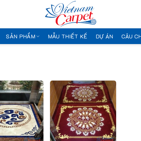
SẢN PHẨM
MẪU THIẾT KẾ
DỰ ÁN
CÂU C