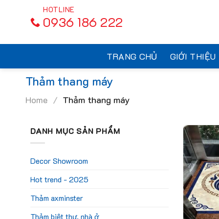
Skip
to
0936 186 222
content
TRANG CHỦ
GIỚI THIỆU
Thảm thang máy
Home
/
Thảm thang máy
DANH MỤC SẢN PHẨM
Decor Showroom
Hot trend - 2025
Thảm axminster
Thảm biệt thự, nhà ở