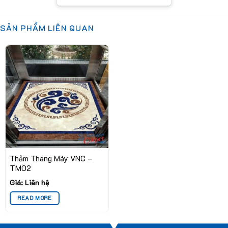
thiện nội thất của các công trình cao cấp. Với thiết kế tinh tế,
thảm này giúp tạo ra một bầu không khí sang trọng và chuyên
SẢN PHẨM LIÊN QUAN
nghiệp, rất cần thiết cho những không gian công cộng.
Thảm Thang Máy VNC –
TM02
Giá: Liên hệ
READ MORE