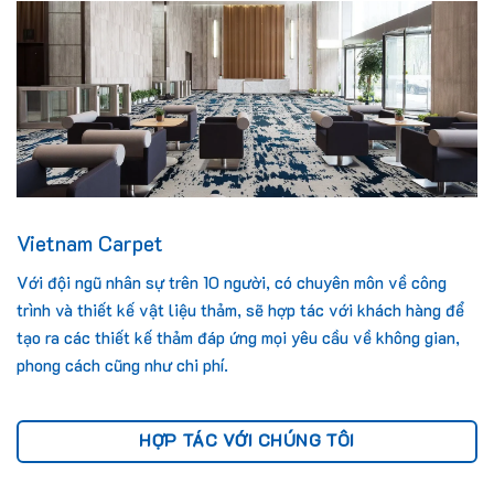
Vietnam Carpet
Với đội ngũ nhân sự trên 10 người, có chuyên môn về công
trình và thiết kế vật liệu thảm, sẽ hợp tác với khách hàng để
tạo ra các thiết kế thảm đáp ứng mọi yêu cầu về không gian,
phong cách cũng như chi phí.
HỢP TÁC VỚI CHÚNG TÔI