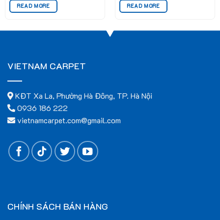
Thảm tấm DC có nhiều màu sắc phong phú, giúp bạn dễ dàng
READ MORE
READ MORE
lựa chọn theo sở thích và phong cách thiết kế nội thất của
mình:
VIETNAM CARPET
KĐT Xa La, Phường Hà Đông, TP. Hà Nội
0936 186 222
vietnamcarpet.com@gmail.com
CHÍNH SÁCH BÁN HÀNG