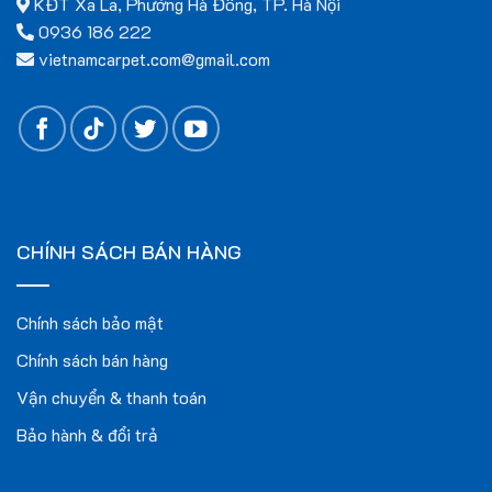
KĐT Xa La, Phường Hà Đông, TP. Hà Nội
Hình ảnh sản phẩm thảm trải phòng thờ VNC –
04
0936 186 222
vietnamcarpet.com@gmail.com
CHÍNH SÁCH BÁN HÀNG
Chính sách bảo mật
Chính sách bán hàng
Vận chuyển & thanh toán
Bảo hành & đổi trả