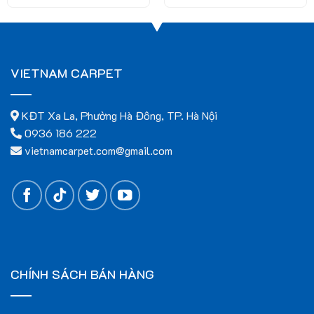
VIETNAM CARPET
KĐT Xa La, Phường Hà Đông, TP. Hà Nội
0936 186 222
vietnamcarpet.com@gmail.com
Thông Số Kỹ Thuật
Chất liệu
: Sợi tổng hợp cao cấp, bền bỉ và dễ vệ sinh.
Độ dày
: 8 mm, tạo cảm giác êm ái khi di chuyển.
Kích thước
: Đa dạng, phù hợp với nhiều không gian khác
nhau.
CHÍNH SÁCH BÁN HÀNG
Khả năng chống trơn trượt
: Tăng cường an toàn cho
người sử dụng.