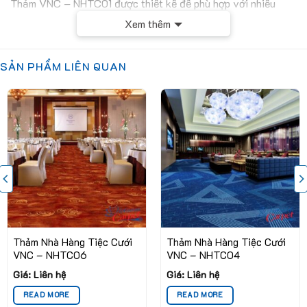
Thảm VNC – NHTC01 được thiết kế để phù hợp với nhiều
phong cách trang trí khác nhau, từ cổ điển đến hiện đại. Sự
Xem thêm
mềm mại và êm ái của thảm tạo cảm giác thoải mái cho khách
mời khi tham dự sự kiện, đồng thời giúp giảm tiếng ồn, tạo nên
SẢN PHẨM LIÊN QUAN
bầu không khí yên tĩnh và thư giãn. Sản phẩm này chắc chắn
sẽ là lựa chọn lý tưởng cho những ai mong muốn mang đến
trải nghiệm hoàn hảo cho ngày trọng đại của mình.
Thảm Nhà Hàng Tiệc Cưới
Thảm Nhà Hàng Tiệc Cưới
VNC – NHTC06
VNC – NHTC04
Giá: Liên hệ
Giá: Liên hệ
READ MORE
READ MORE