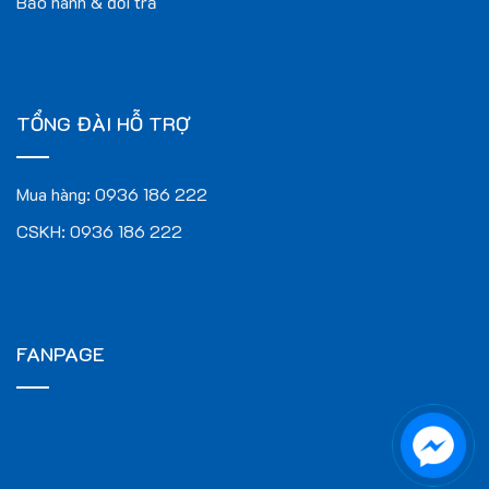
Bảo hành & đổi trả
Thảm khách sạn VNC – KS09 rất phù hợp cho nhiều không
gian khác nhau như:
Khách sạn
: Tạo cảm giác sang trọng và thoải mái cho
TỔNG ĐÀI HỖ TRỢ
khách hàng.
Nhà hàng
: Tăng tính thẩm mỹ và sự chuyên nghiệp trong
Mua hàng:
0936 186 222
phục vụ.
CSKH:
0936 186 222
Phòng hội nghị
: Giúp giảm tiếng ồn và tạo không gian yên
tĩnh để tập trung.
Sảnh chờ
: Mang lại sự dễ chịu cho khách hàng khi chờ
đợi.
FANPAGE
Kết Luận
Thảm khách sạn VNC – KS09 là sự lựa chọn hoàn hảo cho
những ai đang tìm kiếm một sản phẩm thảm vừa đẹp mắt vừa
bền bỉ. Với nhiều lợi ích nổi bật và ứng dụng đa dạng, sản