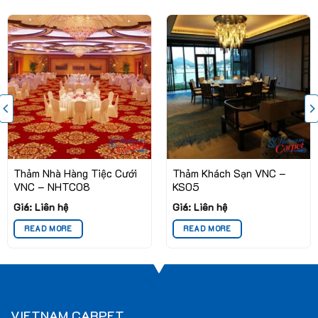
Thảm Nhà Hàng Tiệc Cưới
Thảm Khách Sạn VNC –
VNC – NHTC08
KS05
Giá: Liên hệ
Giá: Liên hệ
READ MORE
READ MORE
Lợi Ích Khi Sử Dụng Thảm Khách Sạn VNC –
KS09
Thảm khách sạn VNC – KS09 mang lại nhiều lợi ích thiết
thực cho người sử dụng:
VIETNAM CARPET