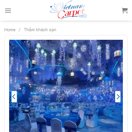
Skip
to
content
Home
/
Thảm khách sạn