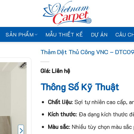
SẢN PHẨM
MẪU THIẾT KẾ
DỰ ÁN
CÂU C
Thảm Dệt Thủ Công VNC – DTC0
Giá: Liên hệ
Thông Số Kỹ Thuật
Chất liệu
: Sợi tự nhiên cao cấp, a
Kích thước
: Đa dạng kích thước đ
Màu sắc
: Nhiều tùy chọn màu sắc 