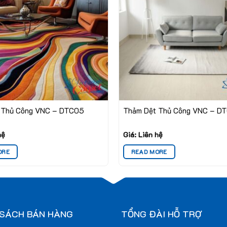
 Thủ Công VNC – DTC05
Thảm Dệt Thủ Công VNC – D
hệ
Giá: Liên hệ
ORE
READ MORE
 SÁCH BÁN HÀNG
TỔNG ĐÀI HỖ TRỢ