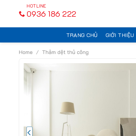
Skip
to
0936 186 222
content
TRANG CHỦ
GIỚI THIỆU
Home
/
Thảm dệt thủ công