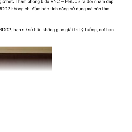
bao giờ hết. Thảm phòng bida VNC – PBD02 ra đời nhằm đáp
m PBD02 không chỉ đảm bảo tính năng sử dụng mà còn làm
D02, bạn sẽ sở hữu không gian giải trí lý tưởng, nơi bạn