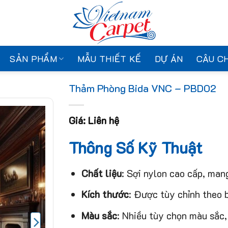
SẢN PHẨM
MẪU THIẾT KẾ
DỰ ÁN
CÂU C
Thảm Phòng Bida VNC – PBD02
Giá: Liên hệ
Thông Số Kỹ Thuật
Chất liệu
: Sợi nylon cao cấp, man
Kích thước
: Được tùy chỉnh theo b
Màu sắc
: Nhiều tùy chọn màu sắc, 