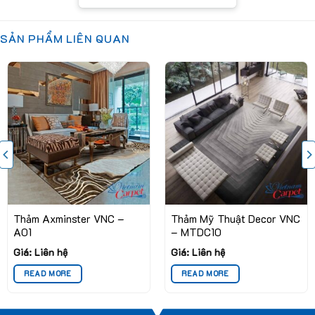
điển, giúp bạn dễ dàng kết hợp với nội thất hiện có. Hãy cùng
khám phá những lợi ích và ứng dụng của thảm mỹ thuật decor
SẢN PHẨM LIÊN QUAN
VNC – MTDC05 ngay sau đây.
Thảm Axminster VNC –
Thảm Mỹ Thuật Decor VNC
A01
– MTDC10
Giá: Liên hệ
Giá: Liên hệ
READ MORE
READ MORE