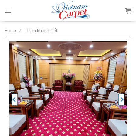
Skip
to
content
Home
/
Thảm khánh tiết