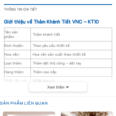
THÔNG TIN CHI TIẾT
Giới thiệu về Thảm Khánh Tiết VNC – KT10
Tên sản
Thảm khánh tiết
phẩm:
Kích thước:
Theo yêu cầu thiết kế
Hoa văn:
Hoa văn sản xuất theo thiết kế
Loại thảm:
Thảm dệt thủ công – dệt tay
Hạng thảm:
Thảm cao cấp
Chất liệu sợi:
100% Acrylic
Xem thêm
Cấu trúc sợi:
Cut Pile
Độ dày:
12 mm
SẢN PHẨM LIÊN QUAN
Đế thảm:
Action Fleece
Sử dụng trong các phòng khánh tiết sang