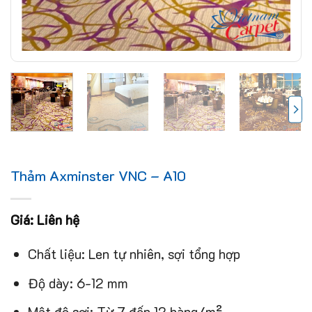
Thảm Axminster VNC – A10
Giá: Liên hệ
Chất liệu: Len tự nhiên, sợi tổng hợp
Độ dày: 6-12 mm
Mật độ sợi: Từ 7 đến 12 hàng/m²