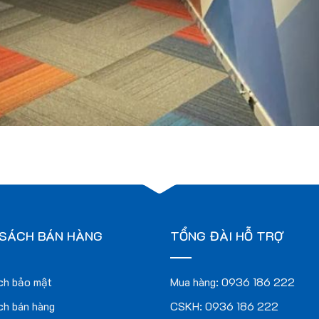
 SÁCH BÁN HÀNG
TỔNG ĐÀI HỖ TRỢ
ch bảo mật
Mua hàng:
0936 186 222
ch bán hàng
CSKH:
0936 186 222