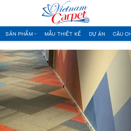
SẢN PHẨM
MẪU THIẾT KẾ
DỰ ÁN
CÂU C