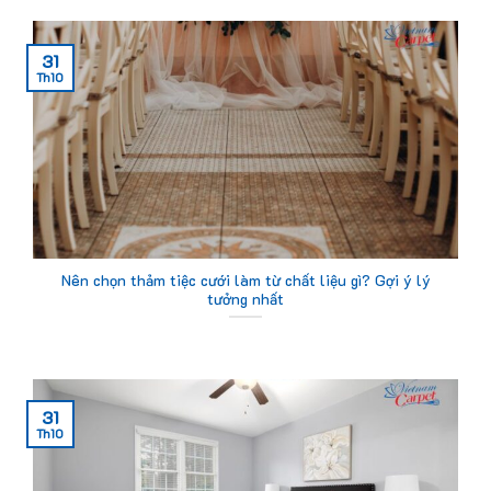
31
Th10
Nên chọn thảm tiệc cưới làm từ chất liệu gì? Gợi ý lý
tưởng nhất
31
Th10