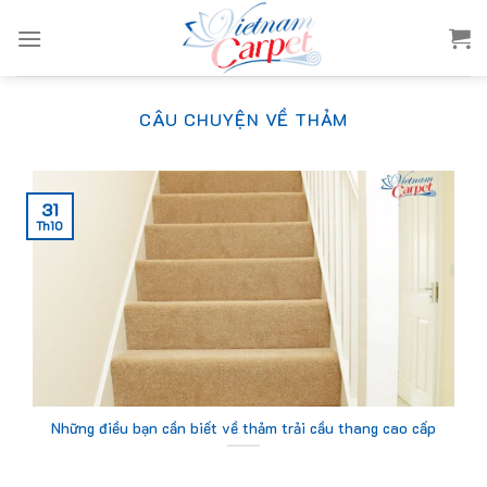
Skip
to
content
CÂU CHUYỆN VỀ THẢM
31
Th10
Những điều bạn cần biết về thảm trải cầu thang cao cấp